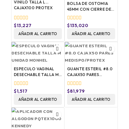
VINILO TALLA L
BOLSA DE OSTOMIA
CAJAX100 PROTEX
45MM CON CIERRE DE
PINZA CAJAX10
OSTUPMED
0
0
$
13,227
$
135,020
fuera
fuera
de
AÑADIR AL CARRITO
de
AÑADIR AL CARRITO
5
5
ESPECULO VAGINAL
GUANTE ESTERIL #8.0
DESECHABLE TALLA M
CAJAX50 PARES
UNIDAD MONHEL
MEDISPO/PROTEX
0
0
$
1,517
$
81,979
fuera
fuera
de
AÑADIR AL CARRITO
de
AÑADIR AL CARRITO
5
5