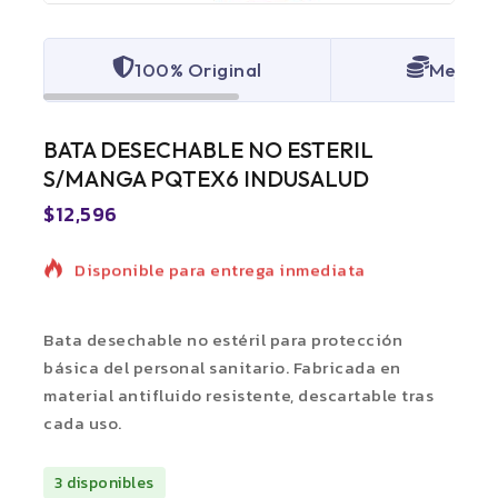
100% Original
Mejor p
BATA DESECHABLE NO ESTERIL
S/MANGA PQTEX6 INDUSALUD
$
12,596
Producto de alta rotación
Disponible para entrega inmediata
Bata desechable no estéril para protección
básica del personal sanitario. Fabricada en
material antifluido resistente, descartable tras
cada uso.
3 disponibles