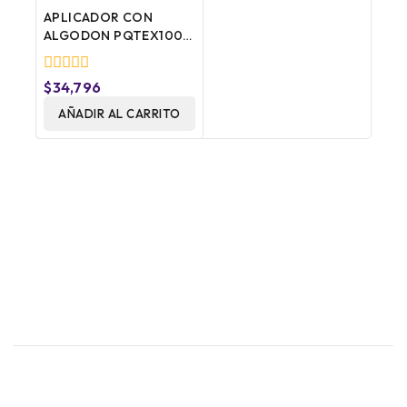
APLICADOR CON
ALGODON PQTEX1000
KENNEDY
0
$
34,796
fuera
de
AÑADIR AL CARRITO
5