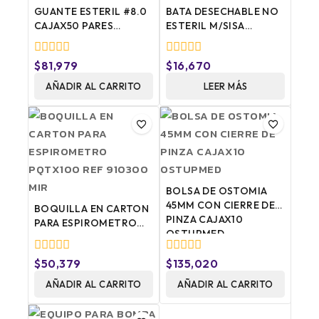
GUANTE ESTERIL #8.0
BATA DESECHABLE NO
CAJAX50 PARES
ESTERIL M/SISA
MEDISPO/PROTEX
PQTEX10 ERA TEXTIL
0
0
$
81,979
$
16,670
fuera
fuera
de
AÑADIR AL CARRITO
de
LEER MÁS
5
5
BOLSA DE OSTOMIA
45MM CON CIERRE DE
BOQUILLA EN CARTON
PINZA CAJAX10
PARA ESPIROMETRO
OSTUPMED
PQTX100 REF 910300
MIR
0
0
$
50,379
$
135,020
fuera
fuera
de
AÑADIR AL CARRITO
de
AÑADIR AL CARRITO
5
5