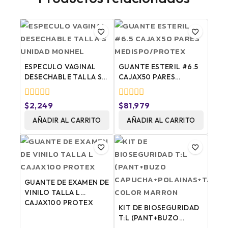
ESPECULO VAGINAL
GUANTE ESTERIL #6.5
DESECHABLE TALLA S
CAJAX50 PARES
UNIDAD MONHEL
MEDISPO/PROTEX
0
0
$
2,249
$
81,979
fuera
fuera
de
AÑADIR AL CARRITO
de
AÑADIR AL CARRITO
5
5
GUANTE DE EXAMEN DE
VINILO TALLA L
CAJAX100 PROTEX
KIT DE BIOSEGURIDAD
T:L (PANT+BUZO