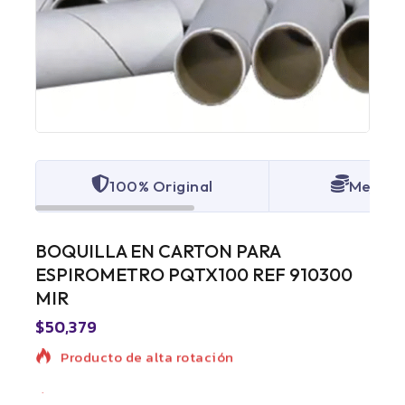
100% Original
Mejor p
BOQUILLA EN CARTON PARA
ESPIROMETRO PQTX100 REF 910300
MIR
$
50,379
Producto de alta rotación
Disponible para entrega inmediata