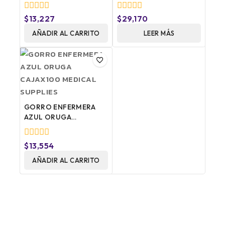
CAPUCHA+POLAINAS+TAPABO
COLOR MARRON
0
0
$
13,227
$
29,170
fuera
fuera
de
AÑADIR AL CARRITO
de
LEER MÁS
5
5
GORRO ENFERMERA
AZUL ORUGA
CAJAX100 MEDICAL
SUPPLIES
0
$
13,554
fuera
de
AÑADIR AL CARRITO
5